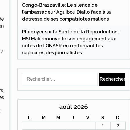
Congo-Brazzaville: Le silence de
l’ambassadeur Aguibou Diallo face à la
de
détresse de ses compatriotes maliens
en
Plaidoyer sur la Santé de la Reproduction :
MSI Mali renouvelle son engagement aux
côtés de l’ONASR en renforçant les
17
capacités des journalistes
Rechercher :
s,
es
août 2026
t
L
M
M
J
V
S
D
1
2