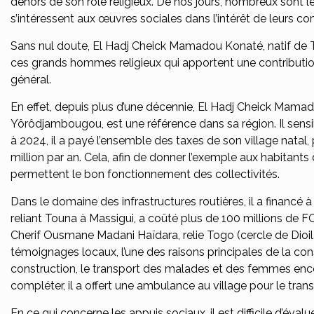
dehors de son rôle religieux. De nos jours, nombreux sont l
s’intéressent aux œuvres sociales dans l’intérêt de leurs 
Sans nul doute, El Hadj Cheick Mamadou Konaté, natif de To
ces grands hommes religieux qui apportent une contribution
général.
En effet, depuis plus d’une décennie, El Hadj Cheick Mamado
Yôrôdjambougou, est une référence dans sa région. Il sens
à 2024, il a payé l’ensemble des taxes de son village natal
million par an. Cela, afin de donner l’exemple aux habitants
permettent le bon fonctionnement des collectivités.
Dans le domaine des infrastructures routières, il a financé à
reliant Touna à Massigui, a coûté plus de 100 millions de F
Cherif Ousmane Madani Haïdara, relie Togo (cercle de Dioi
témoignages locaux, l’une des raisons principales de la cons
construction, le transport des malades et des femmes ence
compléter, il a offert une ambulance au village pour le tr
En ce qui concerne les appuis sociaux, il est difficile d’