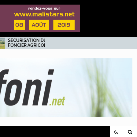
TION DU
Rubrique Nyéléni :
GRICOLE:
Coup de plume sur
t ses
Abdoulaye dit Allaye
 s’y
KOÏTA, un jeune
Banquier au
parcours élogieux