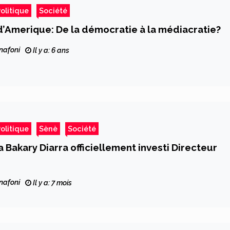
olitique
Société
d’Amerique: De la démocratie à la médiacratie?
nafoni
Il y a: 6 ans
olitique
Sènè
Société
a Bakary Diarra officiellement investi Directeur
nafoni
Il y a: 7 mois