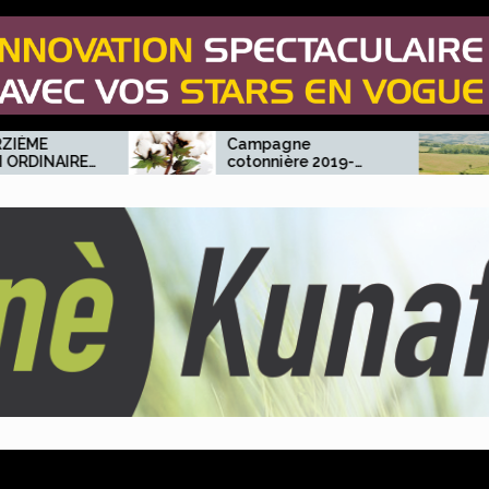
Campagne
SÉCURISA
cotonnière 2019-
FONCIER A
2020: Objectif un
La CNOP e
million de tonnes de
partenaires
coton graine pour les
engagent
producteurs.