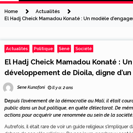
Home
Actualités
El Hadj Cheick Mamadou Konaté : Un modèle d’engageme
Actualités
Politique
Sènè
Société
El Hadj Cheick Mamadou Konaté : Un
développement de Dioila, digne d’un 
Sene Kunafoni
Il y a: 2 ans
D
epuis l’avènement de la démocratie au Mali, il était cou
public dans un but politique, en quête d’électorat. De mê
actions pour acquérir une renommée au sein de la société
Autrefois, il était rare de voir un guide religieux s’impliq