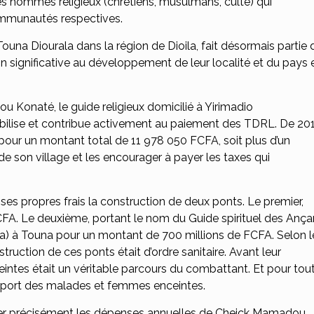
es hommes religieux (chrétiens, musulmans, culte) qui
communautés respectives.
una Diourala dans la région de Dioila, fait désormais partie 
 significative au développement de leur localité et du pays 
u Konaté, le guide religieux domicilié à Yirimadio
ibilise et contribue activement au paiement des TDRL. De 20
, pour un montant total de 11 978 050 FCFA, soit plus d’un
 de son village et les encourager à payer les taxes qui
 ses propres frais la construction de deux ponts. Le premier,
CFA. Le deuxième, portant le nom du Guide spirituel des Ançar
la) à Touna pour un montant de 700 millions de FCFA. Selon l
truction de ces ponts était d’ordre sanitaire. Avant leur
intes était un véritable parcours du combattant. Et pour tou
ansport des malades et femmes enceintes.
évaluer précisément les dépenses annuelles de Cheick Mamadou