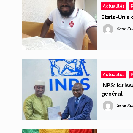
Actualités
P
Etats-Unis 
Sene Ku
Actualités
P
INPS: Idriss
général
Sene Ku