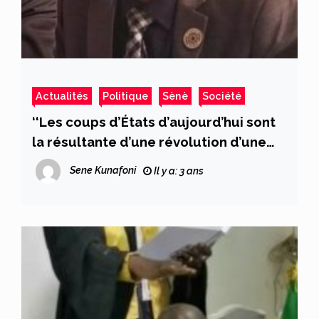
Actualités
Politique
Sènè
Société
‘‘Les coups d’États d’aujourd’hui sont
la résultante d’une révolution d’une
jeune génération et d’une prise de
Sene Kunafoni
Il y a: 3 ans
conscience qui se généralise’’, dixit M.
Hamadoun Bah