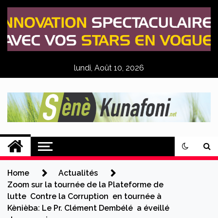
Skip
to
content
lundi, Août 10, 2026
Sènè Kunafoni
Actualités Agricoles
Home
Actualités
Zoom sur la tournée de la Plateforme de
lutte Contre la Corruption en tournée à
Kènièba: Le Pr. Clément Dembélé a éveillé