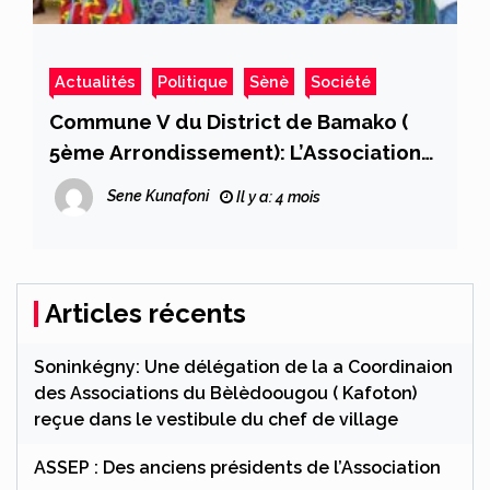
Actualités
Politique
Sènè
Société
Commune V du District de Bamako (
5ème Arrondissement): L’Association
« Musso Tièsirilew » de Baco Djicoroni
Sene Kunafoni
Il y a: 4 mois
met la santé au cœur des activités de
la célébration du 8 mars 2026
Articles récents
Soninkégny: Une délégation de la a Coordinaion
des Associations du Bèlèdoougou ( Kafoton)
reçue dans le vestibule du chef de village
ASSEP : Des anciens présidents de l’Association