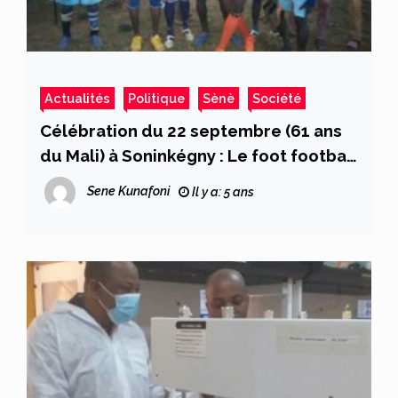
Actualités
Politique
Sènè
Société
Célébration du 22 septembre (61 ans
du Mali) à Soninkégny : Le foot football
en fait l’apothéose
Sene Kunafoni
Il y a: 5 ans