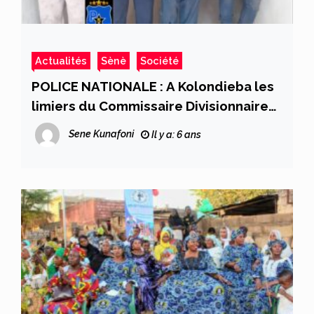
Actualités
Sènè
Société
POLICE NATIONALE : A Kolondieba les
limiers du Commissaire Divisionnaire
Isaac THÉRA démantèlent un réseau
Sene Kunafoni
Il y a: 6 ans
de voleurs de bœufs