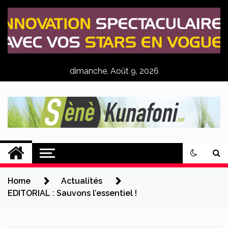
Skip
to
content
dimanche, Août 9, 2026
Sènè Kunafoni
Actualités Agricoles
Home
Actualités
EDITORIAL : Sauvons l’essentiel !