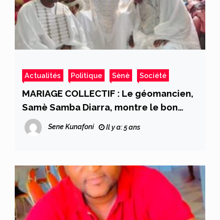
Actualités
Politique
Sènè
Société
MARIAGE COLLECTIF : Le géomancien,
Samè Samba Diarra, montre le bon
exemple
Sene Kunafoni
Il y a: 5 ans