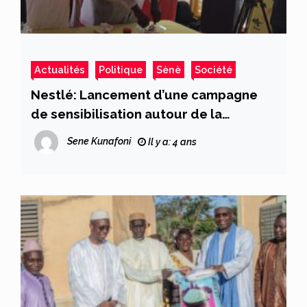
Actualités
Politique
Sènè
Société
Nestlé: Lancement d’une campagne
de sensibilisation autour de la
tablette Maggi
Sene Kunafoni
Il y a: 4 ans