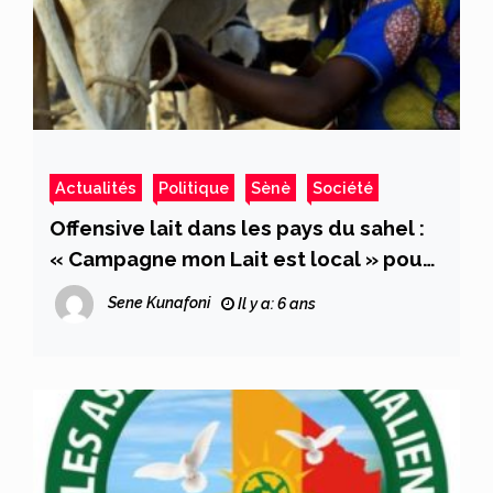
Actualités
Politique
Sènè
Société
Offensive lait dans les pays du sahel :
« Campagne mon Lait est local » pour
la valorisation du lait local
Sene Kunafoni
Il y a: 6 ans