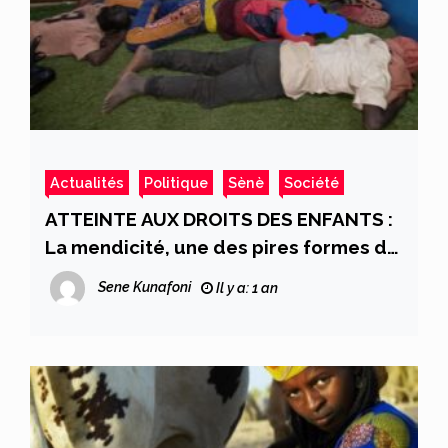
Actualités
Politique
Sènè
Société
ATTEINTE AUX DROITS DES ENFANTS :
La mendicité, une des pires formes du
travail des enfants au Mali!
Sene Kunafoni
Il y a: 1 an