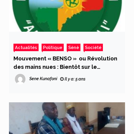
Actualités
Politique
Sènè
Société
Mouvement « BENSO » ou Révolution
des mains nues : Bientôt sur le
créneau pour la défense de l’intérêt
Sene Kunafoni
Il y a: 5 ans
général des maliens