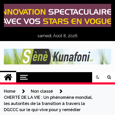
Skip
to
content
samedi, Août 8, 2026
Sènè Kunafoni
Actualités Agricoles
Home
Non classé
CHERTÉ DE LA VIE : Un phénomène mondial,
les autorités de la transition à travers la
DGCCC sur le qui-vive pour y remédier