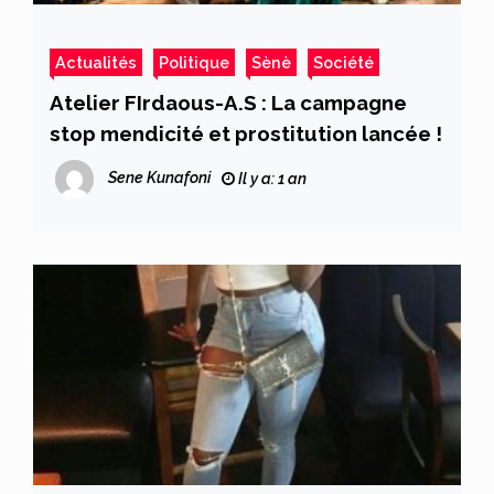
Actualités
Politique
Sènè
Société
Atelier FIrdaous-A.S : La campagne
stop mendicité et prostitution lancée !
Sene Kunafoni
Il y a: 1 an