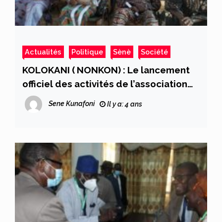
Actualités
Politique
Sènè
Société
KOLOKANI ( NONKON) : Le lancement
officiel des activités de l’association
« Nonkon Mara Yiriwaton » vécu
Sene Kunafoni
Il y a: 4 ans