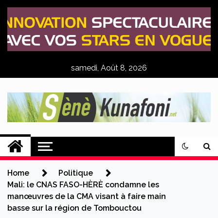
Skip
to
content
samedi, Août 8, 2026
Sènè Kunafoni
Actualités Agricoles
Home
Politique
Mali: le CNAS FASO-HÈRÈ condamne les
manœuvres de la CMA visant à faire main
basse sur la région de Tombouctou