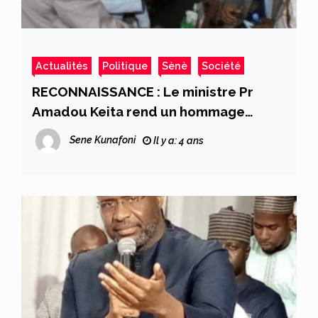
Actualités
Politique
Sènè
Société
RECONNAISSANCE : Le ministre Pr
Amadou Keita rend un hommage
mérité à feu Dr Moussa Sow à l’ISH
Sene Kunafoni
Il y a: 4 ans