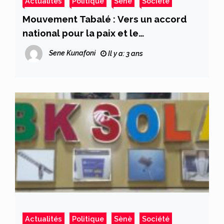
Actualités
Politique
Sènè
Société
Mouvement Tabalé : Vers un accord
national pour la paix et le
développement du Mali !
Sene Kunafoni
Il y a: 3 ans
Actualités
Politique
Sènè
Société