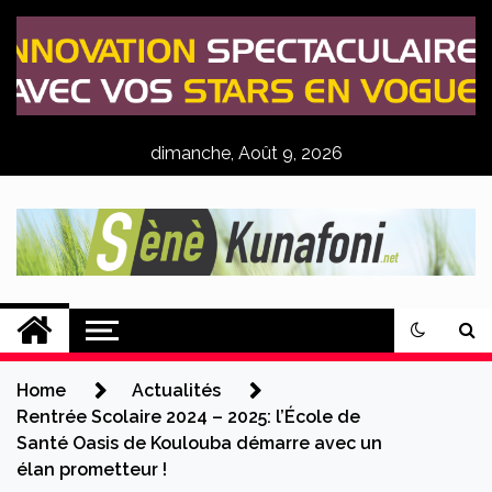
Skip
to
content
dimanche, Août 9, 2026
Sènè Kunafoni
Actualités Agricoles
Home
Actualités
Rentrée Scolaire 2024 – 2025: l’École de
Santé Oasis de Koulouba démarre avec un
élan prometteur !