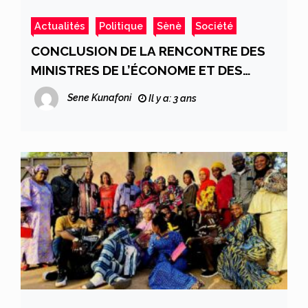
Actualités
Politique
Sènè
Société
CONCLUSION DE LA RENCONTRE DES
MINISTRES DE L’ÉCONOME ET DES
FINANCES DES PAYS DE L’AES : Lisez ce
Sene Kunafoni
Il y a: 3 ans
qu’en pensent certains de nos
lecteurs.