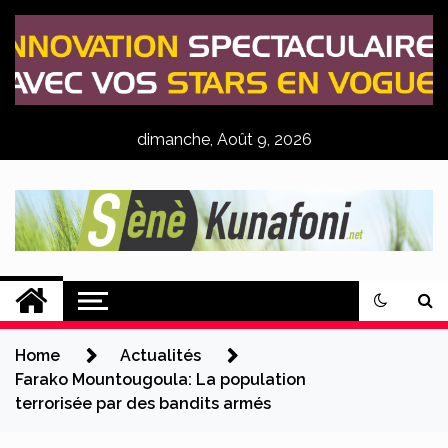
Skip
to
content
dimanche, Août 9, 2026
Sènè Kunafoni
Actualités Agricoles
Home
Actualités
Farako Mountougoula: La population
terrorisée par des bandits armés