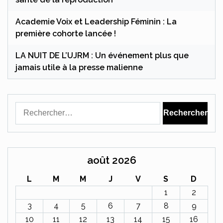
Academie Voix et Leadership Féminin : La
première cohorte lancée !
LA NUIT DE L’UJRM : Un événement plus que
jamais utile à la presse malienne
Rechercher :
août 2026
L
M
M
J
V
S
D
1
2
3
4
5
6
7
8
9
10
11
12
13
14
15
16