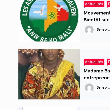
Actualités
P
Mouvement 
Bientôt sur
des malien
Sene Ku
Actualités
P
Madame Ball
entreprene
des plus d
Sene Ku