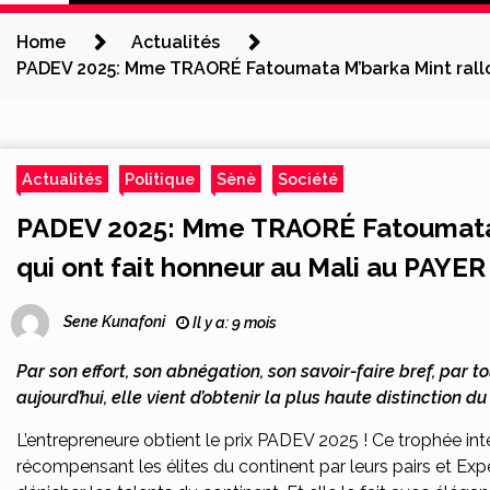
Home
Actualités
PADEV 2025: Mme TRAORÉ Fatoumata M’barka Mint rallon
Actualités
Politique
Sènè
Société
PADEV 2025: Mme TRAORÉ Fatoumata M
qui ont fait honneur au Mali au PAYE
Sene Kunafoni
Il y a: 9 mois
Par son effort, son abnégation, son savoir-faire bref, par 
aujourd’hui, elle vient d’obtenir la plus haute distinction du
L’entrepreneure obtient le prix PADEV 2025 ! Ce trophée inte
récompensant les élites du continent par leurs pairs et Exp