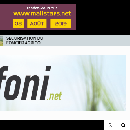
TION DU
Rubrique Nyéléni :
AGRICOLE:
Coup de plume sur
t ses
Abdoulaye dit Allaye
s s’y
KOÏTA, un jeune
Banquier au parcours
élogieux