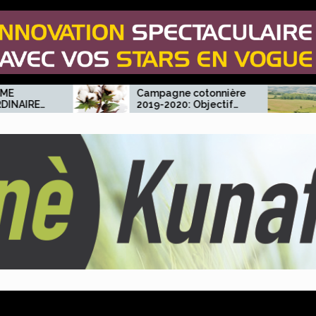
Campagne cotonnière
SÉCURISA
2019-2020: Objectif
FONCIER 
un million de tonnes
La CNOP e
de coton graine pour
partenaire
les producteurs.
engagent