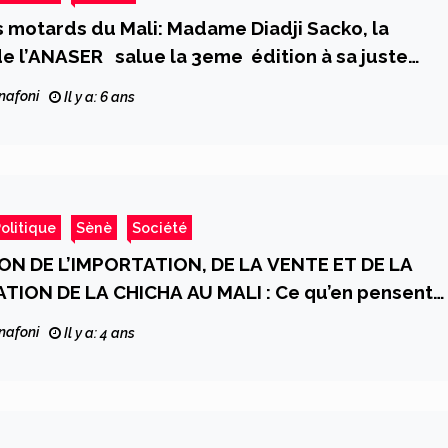
s motards du Mali: Madame Diadji Sacko, la
de l’ANASER salue la 3eme édition à sa juste
nafoni
Il y a: 6 ans
olitique
Sènè
Société
ON DE L’IMPORTATION, DE LA VENTE ET DE LA
ON DE LA CHICHA AU MALI : Ce qu’en pensent
 nos lecteurs
nafoni
Il y a: 4 ans