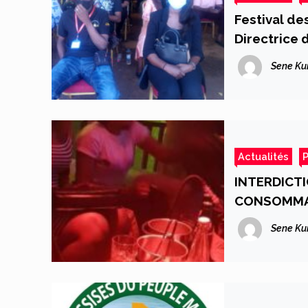
Festival de
Directrice 
valeur
Sene Ku
Actualités
P
INTERDICTI
CONSOMMATI
certains de
Sene Ku