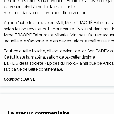
dénicher les talents du continent. Et elle le fait avec élég
parvenant ainsi à mettre la main sur les
meilleurs dans leurs domaines d’intervention.
Aujourd’hui, elle a trouvé au Mali, Mme TRAORÉ Fatoumata
selon les observateurs. Et pour cause. Évoluant dans multip
Mme TRAORÉ Fatoumata M’barka Mint s’est fait remarquer par
laquelle elle s’adonne, elle en devient alors la maîtresse in
Tout ce qu’elle touche, dit-on, devient de l’or. Son PADEV 2
Ce fut juste la matérialisation de l’excellentissime.
La PDG de la société «Epices du Nord», ainsi que de Africa
fait partie de l’élite continentale.
Coumba DIAKITÉ
Laisser un commentaire