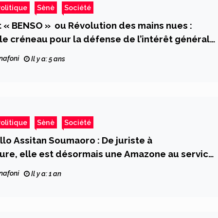
olitique
Sènè
Société
« BENSO » ou Révolution des mains nues :
 le créneau pour la défense de l’intérêt général
s
nafoni
Il y a: 5 ans
olitique
Sènè
Société
o Assitan Soumaoro : De juriste à
ure, elle est désormais une Amazone au service
emunis
nafoni
Il y a: 1 an