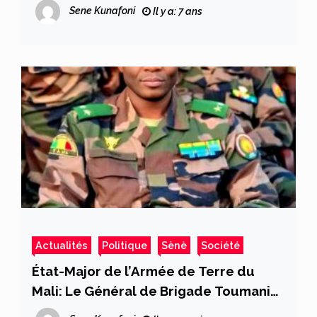
Dianguinebougou et des Aigles du
Sene Kunafoni
Il y a: 7 ans
Mali étaient en match gala, Yacouba
Dansoko d’Africable Télévision reçoit
le tableau d’honneur et Guedjouma
CAMARA de la Radio Jekafo, le Ciwara
d’honneur
Actualités
Politique
Sènè
Société
État-Major de l’Armée de Terre du
Mali: Le Général de Brigade Toumani
Koné prend les commandes