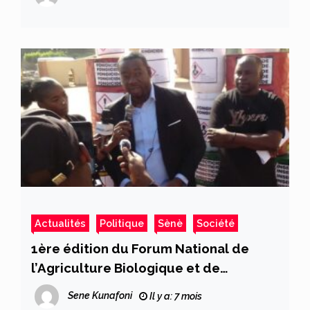
qu’IBK est un danger pour l’avenir du
Mali
Actualités
Politique
Sènè
Société
1ère édition du Forum National de
l’Agriculture Biologique et de
l’Agroécologie au Mali – FNABIO 2025:
Sene Kunafoni
Il y a: 7 mois
Sensibilisation contre les pesticides