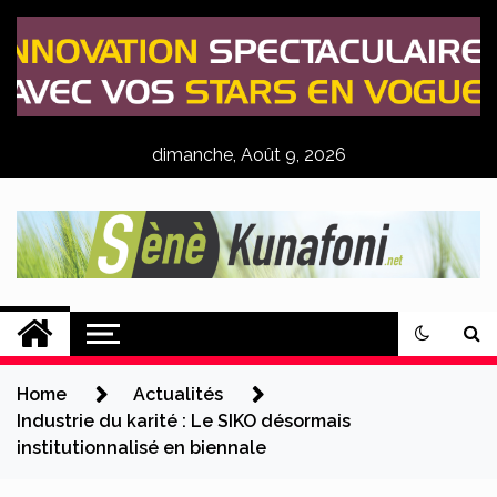
Skip
to
content
dimanche, Août 9, 2026
Sènè Kunafoni
Actualités Agricoles
Home
Actualités
Industrie du karité : Le SIKO désormais
institutionnalisé en biennale