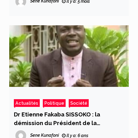
Sene Kunafoni
Il y a: 5 mois
Actualités
Politique
Société
Dr Etienne Fakaba SISSOKO : la
démission du Président de la
République, même aussi médiocre
Sene Kunafoni
Il y a: 6 ans