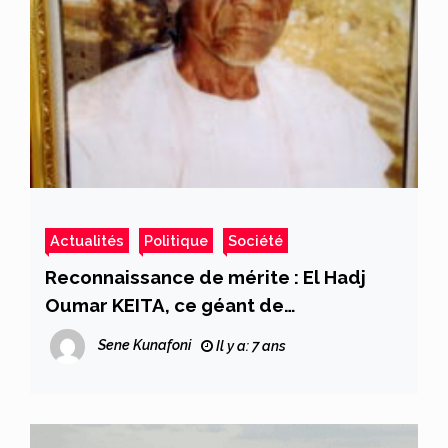
Actualités
Politique
Société
Reconnaissance de mérite : El Hadj
Oumar KEITA, ce géant de
l’indépendance qui s’en est allé sans
Sene Kunafoni
Il y a: 7 ans
médaille