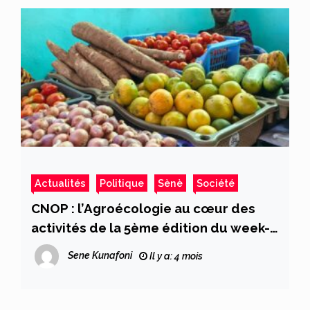
TRANSITION DU MALI, ET POUR LA
RESOLUTION DE L’EQUATION PAIX-
SECURITE RECONCILIATION
DEVELOPPEMENT DANS LE SAHEL
Actualités
Politique
Sènè
Société
CNOP : l’Agroécologie au cœur des
activités de la 5ème édition du week-
end du week-end Bio
Sene Kunafoni
Il y a: 4 mois