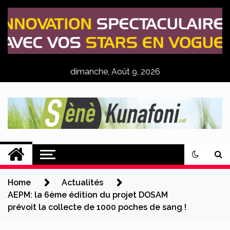
Skip
to
content
dimanche, Août 9, 2026
Sènè Kunafoni
Actualités Agricoles
Home
Actualités
AEPM: la 6ème édition du projet DOSAM
prévoit la collecte de 1000 poches de sang !