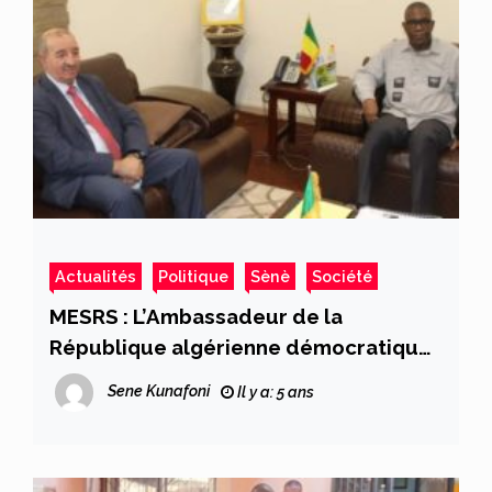
Actualités
Politique
Sènè
Société
MESRS : L’Ambassadeur de la
République algérienne démocratique
et populaire, M. El-Haoués Riaches
Sene Kunafoni
Il y a: 5 ans
reçu par le Pr. Amadou Keita