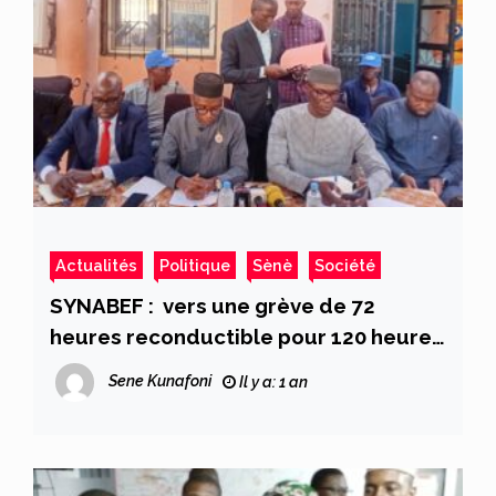
Actualités
Politique
Sènè
Société
SYNABEF : vers une grève de 72
heures reconductible pour 120 heures
du secteur des banques et
Sene Kunafoni
Il y a: 1 an
établissements financiers et stations-
services