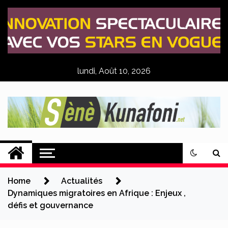
Skip
to
content
lundi, Août 10, 2026
Sènè Kunafoni
Actualités Agricoles
Home
Actualités
Dynamiques migratoires en Afrique : Enjeux ,
défis et gouvernance