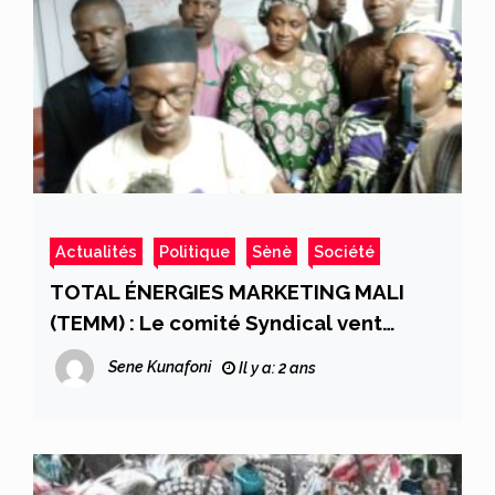
Actualités
Politique
Sènè
Société
TOTAL ÉNERGIES MARKETING MALI
(TEMM) : Le comité Syndical vent
debout contre le Directeur Général M.
Sene Kunafoni
Il y a: 2 ans
Michael FAULKNER